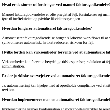
Hvad er de største udfordringer ved manuel fakturagodkendelse
Manuel fakturagodkendelse er ofte præget af fejl, forsinkelser og mang
føre til ineffektivitet og påvirke likviditetsstyringen.
Hvordan fungerer automatiseret fakturagodkendelse?
Automatiseret fakturagodkendelse bruger AI-drevne workflows til at dir
synkroniseres automatisk, hvilket reducerer risikoen for fejl.
Hvilke fordele kan virksomheder forvente ved at automatisere f
Virksomheder kan forvente betydelige tidsbesparelser, reduktion af fej
administration.
Er der juridiske overvejelser ved automatiseret fakturagodkende
Ja, automatisering kan hjælpe med at opretholde compliance ved at sikr
revision.
Hvordan implementerer man en automatiseret fakturagodkendel
Implementering kræver konfiguration af godkendelsestærskler baseret p