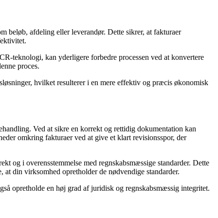
beløb, afdeling eller leverandør. Dette sikrer, at fakturaer
ktivitet.
OCR-teknologi, kan yderligere forbedre processen ved at konvertere
denne proces.
løsninger, hvilket resulterer i en mere effektiv og præcis økonomisk
ehandling. Ved at sikre en korrekt og rettidig dokumentation kan
er omkring fakturaer ved at give et klart revisionsspor, der
korrekt og i overensstemmelse med regnskabsmæssige standarder. Dette
re, at din virksomhed opretholder de nødvendige standarder.
så opretholde en høj grad af juridisk og regnskabsmæssig integritet.