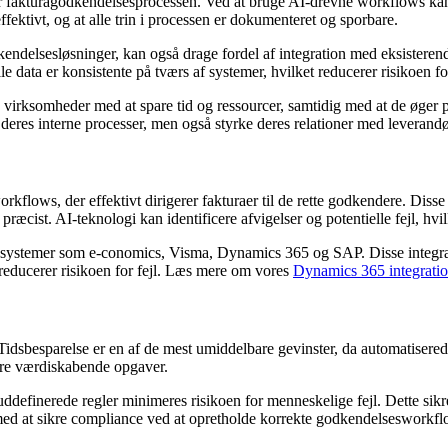
r fakturagodkendelsesprocessen. Ved at bruge AI-drevne workflows kan f
effektivt, og at alle trin i processen er dokumenteret og sporbare.
kendelsesløsninger, kan også drage fordel af integration med eksiste
le data er konsistente på tværs af systemer, hvilket reducerer risikoen fo
 virksomheder med at spare tid og ressourcer, samtidig med at de øger p
res interne processer, men også styrke deres relationer med leverandøre
lows, der effektivt dirigerer fakturaer til de rette godkendere. Disse
 præcist. AI-teknologi kan identificere afvigelser og potentielle fejl, hvi
-systemer som e-conomics, Visma, Dynamics 365 og SAP. Disse integrati
reducerer risikoen for fejl. Læs mere om vores
Dynamics 365 integrati
idsbesparelse er en af de mest umiddelbare gevinster, da automatisered
ere værdiskabende opgaver.
definerede regler minimeres risikoen for menneskelige fejl. Dette sikrer
med at sikre compliance ved at opretholde korrekte godkendelsesworkfl