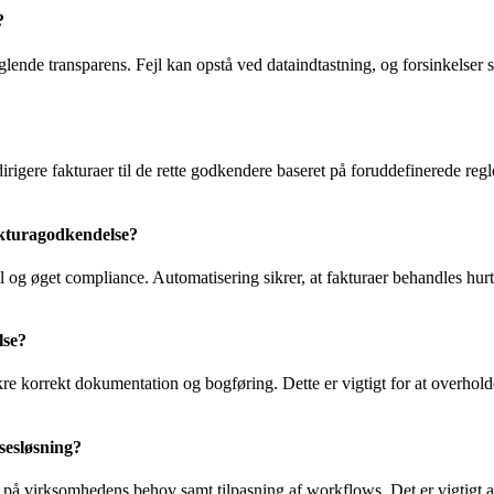
?
lende transparens. Fejl kan opstå ved dataindtastning, og forsinkelser 
igere fakturaer til de rette godkendere baseret på foruddefinerede regle
akturagodkendelse?
l og øget compliance. Automatisering sikrer, at fakturaer behandles hur
lse?
e korrekt dokumentation og bogføring. Dette er vigtigt for at overholde 
sesløsning?
å virksomhedens behov samt tilpasning af workflows. Det er vigtigt at 