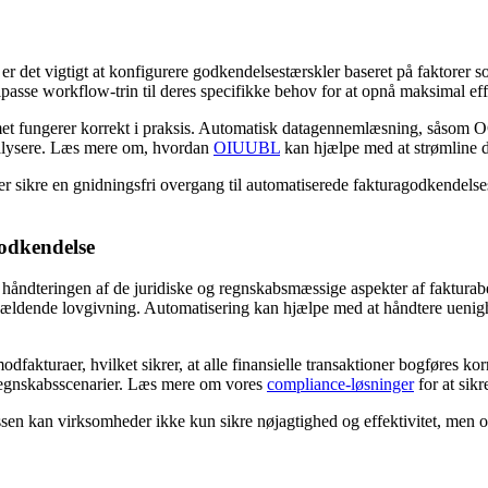
det vigtigt at konfigurere godkendelsestærskler baseret på faktorer som 
lpasse workflow-trin til deres specifikke behov for at opnå maksimal effe
temet fungerer korrekt i praksis. Automatisk datagennemlæsning, såsom 
 analysere. Læs mere om, hvordan
OIUUBL
kan hjælpe med at strømline 
r sikre en gnidningsfri overgang til automatiserede fakturagodkendelses
godkendelse
 håndteringen af de juridiske og regnskabsmæssige aspekter af fakturab
ældende lovgivning. Automatisering kan hjælpe med at håndtere uenighed
dfakturaer, hvilket sikrer, at alle finansielle transaktioner bogføres 
 regnskabsscenarier. Læs mere om vores
compliance-løsninger
for at sik
sen kan virksomheder ikke kun sikre nøjagtighed og effektivitet, men og