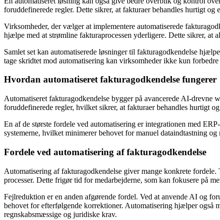
En automatiseret løsning kan også give bedre overblik og kontrol ove
foruddefinerede regler. Dette sikrer, at fakturaer behandles hurtigt og 
Virksomheder, der vælger at implementere automatiserede fakturagod
hjælpe med at strømline fakturaprocessen yderligere. Dette sikrer, at al
Samlet set kan automatiserede løsninger til fakturagodkendelse hjælpe
tage skridtet mod automatisering kan virksomheder ikke kun forbedre de
Hvordan automatiseret fakturagodkendelse fungerer
Automatiseret fakturagodkendelse bygger på avancerede AI-drevne workf
foruddefinerede regler, hvilket sikrer, at fakturaer behandles hurtigt og
En af de største fordele ved automatisering er integrationen med ERP
systemerne, hvilket minimerer behovet for manuel dataindtastning og 
Fordele ved automatisering af fakturagodkendelse
Automatisering af fakturagodkendelse giver mange konkrete fordele. T
processer. Dette frigør tid for medarbejderne, som kan fokusere på m
Fejlreduktion er en anden afgørende fordel. Ved at anvende AI og forud
behovet for efterfølgende korrektioner. Automatisering hjælper også 
regnskabsmæssige og juridiske krav.