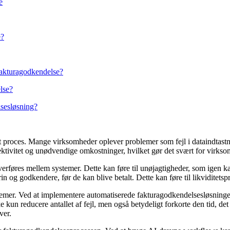
e
e?
fakturagodkendelse?
lse?
sesløsning?
proces. Mange virksomheder oplever problemer som fejl i dataindtastn
ffektivitet og unødvendige omkostninger, hvilket gør det svært for virks
verføres mellem systemer. Dette kan føre til unøjagtigheder, som igen kan
rin og godkendere, før de kan blive betalt. Dette kan føre til likvidite
lemer. Ved at implementere automatiserede fakturagodkendelsesløsninge
kun reducere antallet af fejl, men også betydeligt forkorte den tid, det 
ver.