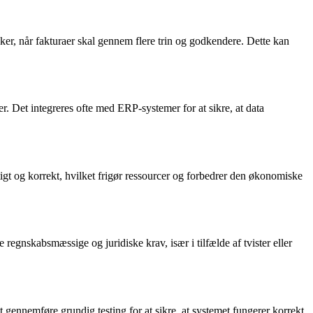
sker, når fakturaer skal gennem flere trin og godkendere. Dette kan
r. Det integreres ofte med ERP-systemer for at sikre, at data
tigt og korrekt, hvilket frigør ressourcer og forbedrer den økonomiske
regnskabsmæssige og juridiske krav, især i tilfælde af tvister eller
gennemføre grundig testing for at sikre, at systemet fungerer korrekt