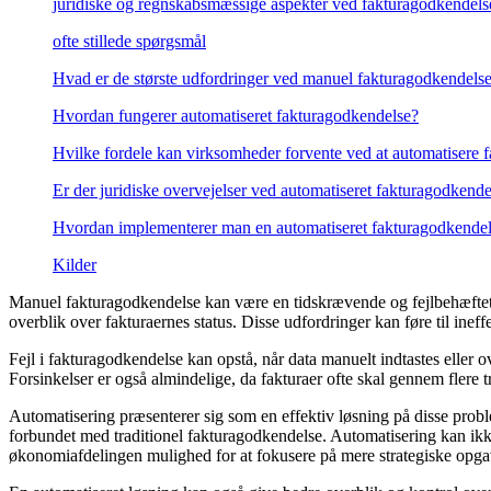
juridiske og regnskabsmæssige aspekter ved fakturagodkendels
ofte stillede spørgsmål
Hvad er de største udfordringer ved manuel fakturagodkendels
Hvordan fungerer automatiseret fakturagodkendelse?
Hvilke fordele kan virksomheder forvente ved at automatisere 
Er der juridiske overvejelser ved automatiseret fakturagodkende
Hvordan implementerer man en automatiseret fakturagodkendel
Kilder
Manuel fakturagodkendelse kan være en tidskrævende og fejlbehæftet 
overblik over fakturaernes status. Disse udfordringer kan føre til ine
Fejl i fakturagodkendelse kan opstå, når data manuelt indtastes eller o
Forsinkelser er også almindelige, da fakturaer ofte skal gennem flere t
Automatisering præsenterer sig som en effektiv løsning på disse prob
forbundet med traditionel fakturagodkendelse. Automatisering kan ikke 
økonomiafdelingen mulighed for at fokusere på mere strategiske opga