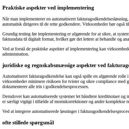
Praktiske aspekter ved implementering
Når man implementerer en automatiseret fakturagodkendelsesløsning, er 
automatisk dirigeres til de rette godkendere. Virksomheder bør også ti
Grundig testing før implementering er afgørende for at sikre, at sys
fakturadata til digitalt format, hvilket gør det lettere at behandle og
Ved at forstå de praktiske aspekter af implementering kan virksomhede
administration.
juridiske og regnskabsmæssige aspekter ved faktura
Automatiseret fakturagodkendelse kan også spille en afgørende rolle i
virksomheder minimere risikoen for tvister og sikre compliance med g
dokumenterer alle trin i godkendelsesprocessen.
Derudover kan automatiserede systemer let håndtere kreditnotaer og mo
er særligt vigtigt i tilfælde af momskorrektioner og andre komplekse
Ved at integrere automatiserede løsninger i fakturagodkendelsesproces
ofte stillede spørgsmål