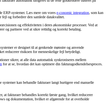
akturaer automatisk dirigeres til de rette godkendere baseret på
rende ERP-systemer. Læs mere om vores
e-conomic integration
, som kan
r fejl og forbedrer den samlede datakvalitet.
ræcisionen og effektiviteten i deres økonomiske processer. Ved at
r og partnere ved at sikre rettidig og korrekt betaling.
 systemer er designet til at genkende mønstre og anvende
lket reducerer risikoen for menneskelige fejl betydeligt.
oner sikrer, at alle data automatisk synkroniseres mellem
on
for at se, hvordan det kan optimere din fakturagodkendelsesproces.
e systemer kan behandle fakturaer langt hurtigere end manuelle
, at fakturaer behandles korrekt første gang, hvilket reducerer
ows og dokumentation, hvilket er afgørende for at overholde