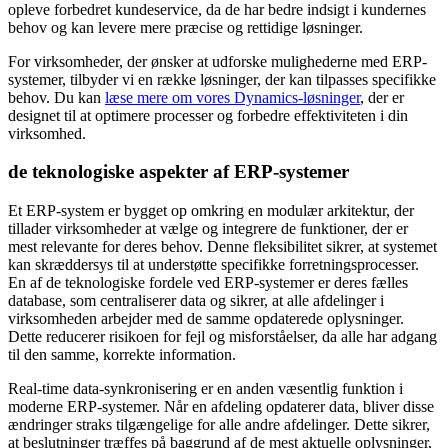
opleve forbedret kundeservice, da de har bedre indsigt i kundernes
behov og kan levere mere præcise og rettidige løsninger.
For virksomheder, der ønsker at udforske mulighederne med ERP-
systemer, tilbyder vi en række løsninger, der kan tilpasses specifikke
behov. Du kan
læse mere om vores Dynamics-løsninger
, der er
designet til at optimere processer og forbedre effektiviteten i din
virksomhed.
de teknologiske aspekter af ERP-systemer
Et ERP-system er bygget op omkring en modulær arkitektur, der
tillader virksomheder at vælge og integrere de funktioner, der er
mest relevante for deres behov. Denne fleksibilitet sikrer, at systemet
kan skræddersys til at understøtte specifikke forretningsprocesser.
En af de teknologiske fordele ved ERP-systemer er deres fælles
database, som centraliserer data og sikrer, at alle afdelinger i
virksomheden arbejder med de samme opdaterede oplysninger.
Dette reducerer risikoen for fejl og misforståelser, da alle har adgang
til den samme, korrekte information.
Real-time data-synkronisering er en anden væsentlig funktion i
moderne ERP-systemer. Når en afdeling opdaterer data, bliver disse
ændringer straks tilgængelige for alle andre afdelinger. Dette sikrer,
at beslutninger træffes på baggrund af de mest aktuelle oplysninger,