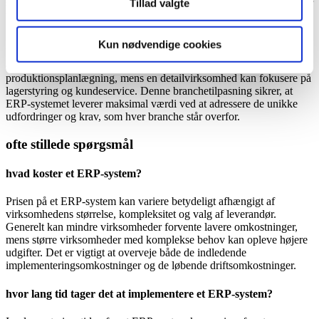
skalerbarhed, hvilket gør dem ideelle for virksomheder, der forventer
Tillad valgte
vækst eller ønsker at reducere deres IT-omkostninger.
ERP-systemer kan også tilpasses specifikke brancher. For eksempel
Kun nødvendige cookies
kan en virksomhed inden for produktion drage fordel af moduler,
der fokuserer på supply chain management og
produktionsplanlægning, mens en detailvirksomhed kan fokusere på
lagerstyring og kundeservice. Denne branchetilpasning sikrer, at
ERP-systemet leverer maksimal værdi ved at adressere de unikke
udfordringer og krav, som hver branche står overfor.
ofte stillede spørgsmål
hvad koster et ERP-system?
Prisen på et ERP-system kan variere betydeligt afhængigt af
virksomhedens størrelse, kompleksitet og valg af leverandør.
Generelt kan mindre virksomheder forvente lavere omkostninger,
mens større virksomheder med komplekse behov kan opleve højere
udgifter. Det er vigtigt at overveje både de indledende
implementeringsomkostninger og de løbende driftsomkostninger.
hvor lang tid tager det at implementere et ERP-system?