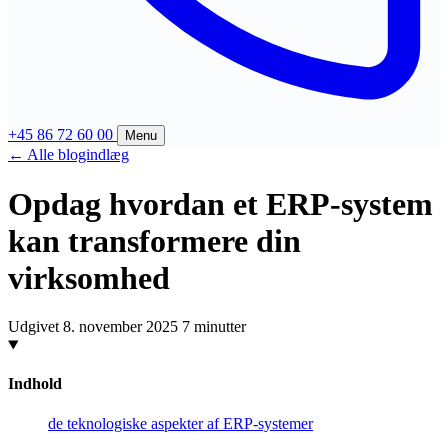
+45 86 72 60 00
Menu
← Alle blogindlæg
Produkter
Opdag hvordan et ERP-system
Compliance
kan transformere din
Support
Bliv compliant
virksomhed
FAQ
Virksomheder
Digisense
Kontakt
Revisorer
Historie
Udgivet 8. november 2025
7 minutter
Fjernsupport (Mac)
EV-IS
Blog
Fjernsupport (PC)
Foreninger
Presse
Digiflow login
Indhold
Vis 4 mere
Job
Compliance Portal login
E-faktura infrastruktur
de teknologiske aspekter af ERP-systemer
Kontakt os
Priser
Vælg løsning