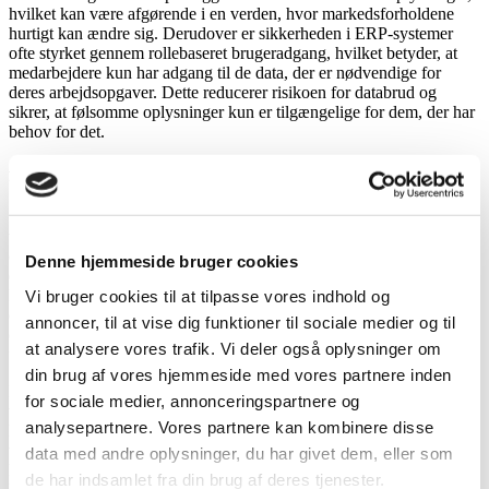
hvilket kan være afgørende i en verden, hvor markedsforholdene
hurtigt kan ændre sig. Derudover er sikkerheden i ERP-systemer
ofte styrket gennem rollebaseret brugeradgang, hvilket betyder, at
medarbejdere kun har adgang til de data, der er nødvendige for
deres arbejdsopgaver. Dette reducerer risikoen for databrud og
sikrer, at følsomme oplysninger kun er tilgængelige for dem, der har
behov for det.
fordele ved at implementere et ERP-system
Implementering af et ERP-system kan medføre en række fordele for
virksomheder. En af de mest umiddelbare gevinster er
effektiviseringen af forretningsprocesser. Ved at eliminere data-
Denne hjemmeside bruger cookies
duplikation og sikre, at alle afdelinger arbejder med de samme data,
kan virksomheder reducere spild og forbedre deres operationelle
Vi bruger cookies til at tilpasse vores indhold og
effektivitet. Dette kan også føre til en betydelig reduktion i
annoncer, til at vise dig funktioner til sociale medier og til
omkostningerne forbundet med manuel datahåndtering og
at analysere vores trafik. Vi deler også oplysninger om
fejlkorrigering.
din brug af vores hjemmeside med vores partnere inden
Et ERP-system kan også forbedre beslutningstagningen i
for sociale medier, annonceringspartnere og
virksomheden. Med adgang til real-time analytics og dataindsigt kan
analysepartnere. Vores partnere kan kombinere disse
ledelsen træffe mere informerede beslutninger, der kan drive
virksomheden fremad. Dette kan være særligt værdifuldt i
data med andre oplysninger, du har givet dem, eller som
konkurrenceprægede markeder, hvor hurtig tilpasning til ændringer
de har indsamlet fra din brug af deres tjenester.