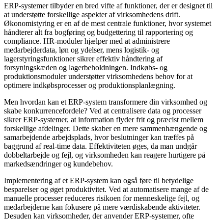
ERP-systemer tilbyder en bred vifte af funktioner, der er designet til
Partnermulighed
at understøtte forskellige aspekter af virksomhedens drift.
E-faktura
Økonomistyring er en af de mest centrale funktioner, hvor systemet
håndterer alt fra bogføring og budgettering til rapportering og
Digiflow
compliance. HR-moduler hjælper med at administrere
medarbejderdata, løn og ydelser, mens logistik- og
Rådgivning
lagerstyringsfunktioner sikrer effektiv håndtering af
Systemer
forsyningskæden og lagerbeholdningen. Indkøbs- og
Tilskud
produktionsmoduler understøtter virksomhedens behov for at
optimere indkøbsprocesser og produktionsplanlægning.
E-faktura
Complianceguide 2025
Men hvordan kan et ERP-system transformere din virksomhed og
skabe konkurrencefordele? Ved at centralisere data og processer
Paperflow AI bilagscan
sikrer ERP-systemer, at information flyder frit og præcist mellem
forskellige afdelinger. Dette skaber en mere sammenhængende og
Se Paperflow
samarbejdende arbejdsplads, hvor beslutninger kan træffes på
baggrund af real-time data. Effektiviteten øges, da man undgår
dobbeltarbejde og fejl, og virksomheden kan reagere hurtigere på
markedsændringer og kundebehov.
Implementering af et ERP-system kan også føre til betydelige
besparelser og øget produktivitet. Ved at automatisere mange af de
manuelle processer reduceres risikoen for menneskelige fejl, og
medarbejderne kan fokusere på mere værdiskabende aktiviteter.
Desuden kan virksomheder, der anvender ERP-systemer, ofte