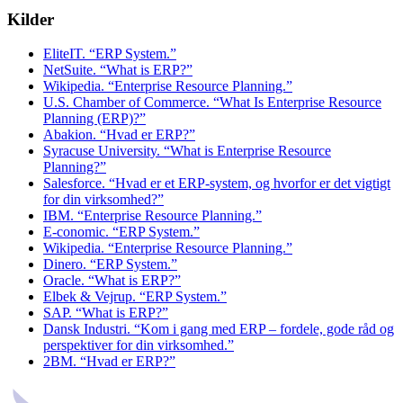
Kilder
EliteIT. “ERP System.”
NetSuite. “What is ERP?”
Wikipedia. “Enterprise Resource Planning.”
U.S. Chamber of Commerce. “What Is Enterprise Resource
Planning (ERP)?”
Abakion. “Hvad er ERP?”
Syracuse University. “What is Enterprise Resource
Planning?”
Salesforce. “Hvad er et ERP-system, og hvorfor er det vigtigt
for din virksomhed?”
IBM. “Enterprise Resource Planning.”
E-conomic. “ERP System.”
Wikipedia. “Enterprise Resource Planning.”
Dinero. “ERP System.”
Oracle. “What is ERP?”
Elbek & Vejrup. “ERP System.”
SAP. “What is ERP?”
Dansk Industri. “Kom i gang med ERP – fordele, gode råd og
perspektiver for din virksomhed.”
2BM. “Hvad er ERP?”