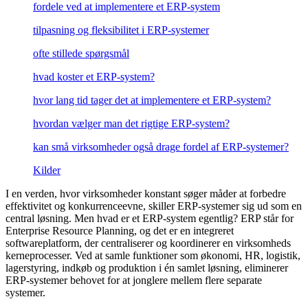
fordele ved at implementere et ERP-system
Øvrige Downloads
Om løsninger
tilpasning og fleksibilitet i ERP-systemer
Viden om e-faktura
FAQ
ofte stillede spørgsmål
Vejledning til API
hvad koster et ERP-system?
E-invoice
(EN)
hvor lang tid tager det at implementere et ERP-system?
Mastering KSeF
hvordan vælger man det rigtige ERP-system?
KSeF Partner
KSeF Report
kan små virksomheder også drage fordel af ERP-systemer?
Godkendelsesflow Digiflow
Kilder
Om Digiflow
I en verden, hvor virksomheder konstant søger måder at forbedre
Digiflow til Business Central
effektivitet og konkurrenceevne, skiller ERP-systemer sig ud som en
central løsning. Men hvad er et ERP-system egentlig? ERP står for
Til e-conomic
Enterprise Resource Planning, og det er en integreret
Til skoler
softwareplatform, der centraliserer og koordinerer en virksomheds
kerneprocesser. Ved at samle funktioner som økonomi, HR, logistik,
Til Helios
lagerstyring, indkøb og produktion i én samlet løsning, eliminerer
Vis 4 mere
ERP-systemer behovet for at jonglere mellem flere separate
systemer.
Til Business Central