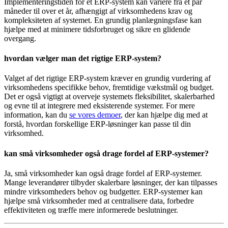
Implementeringstiden for et ERP-system kan variere fra et par
måneder til over et år, afhængigt af virksomhedens krav og
kompleksiteten af systemet. En grundig planlægningsfase kan
hjælpe med at minimere tidsforbruget og sikre en glidende
overgang.
hvordan vælger man det rigtige ERP-system?
Valget af det rigtige ERP-system kræver en grundig vurdering af
virksomhedens specifikke behov, fremtidige vækstmål og budget.
Det er også vigtigt at overveje systemets fleksibilitet, skalerbarhed
og evne til at integrere med eksisterende systemer. For mere
information, kan du
se vores demoer
, der kan hjælpe dig med at
forstå, hvordan forskellige ERP-løsninger kan passe til din
virksomhed.
kan små virksomheder også drage fordel af ERP-systemer?
Ja, små virksomheder kan også drage fordel af ERP-systemer.
Mange leverandører tilbyder skalerbare løsninger, der kan tilpasses
mindre virksomheders behov og budgetter. ERP-systemer kan
hjælpe små virksomheder med at centralisere data, forbedre
effektiviteten og træffe mere informerede beslutninger.