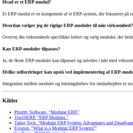
Hvad er et ERP-modul?
Et ERP-modul er en komponent af et ERP-system, der fokuserer på en
Hvordan vælger jeg de rigtige ERP-moduler til min virksomhed?
Overvej din virksomheds specifikke behov og vælg moduler, der bedst u
Kan ERP-moduler tilpasses?
Ja, de fleste ERP-moduler kan tilpasses og udvides i takt med virkso
Hvilke udfordringer kan opstå ved implementering af ERP-modu
Integration mellem moduler og træningsbehov for medarbejdere er nog
Kilder
Priority Software. “Modular ERP.”
Top10ERP. “ERP Modules.”
Tailor Tech. “Modular ERP System: Advantages and Disadvant
Evozon. “What is a Modular ERP System?”