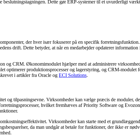
e beslutningstagningen. Dette gør ERP-systemer til et uvurderligt værkt
nter, der hver især fokuserer på en specifik forretningsfunktion. If
ens drift. Dette betyder, at når en medarbejder opdaterer information i
on og CRM. Økonomimodulet hjælper med at administrere virksomheden
let optimerer produktionsprocesser og lagerstyring, og CRM-modulet fo
revet i artikler fra Oracle og
ECI Solutions
.
tet og tilpasningsevne. Virksomheder kan vælge præcis de moduler, der pa
e forretningsprocesser, hvilket fremhæves af Priority Software og Evozo
unktioner.
kostningseffektivitet. Virksomheder kan starte med et grundlæggende set
ngsbesparelser, da man undgår at betale for funktioner, der ikke er nød
omhed.