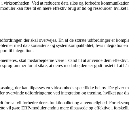
 i virksomheden. Ved at reducere data silos og forbedre kommunikation
uler kan føre til en mere effektiv brug af tid og ressourcer, hvilket 
rdringer, der skal overvejes. En af de største udfordringer er kompleks
emer med datakonsistens og systemkompatibilitet, hvis integrationen ik
ort til integration.
menteres, skal medarbejderne være i stand til at anvende dem effektivt
programmer for at sikre, at deres medarbejdere er godt rustet til at hå
løsning, der kan tilpasses en virksomheds specifikke behov. De giver m
er overvinde udfordringerne ved integration og træning, hvilket gør diss
 fortsat vil forbedre deres funktionalitet og anvendelighed. For eksemp
tte vil gøre ERP-moduler endnu mere tilpassede og effektive i forskelli