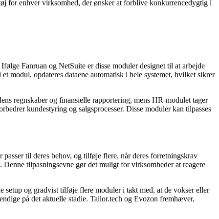
øj for enhver virksomhed, der ønsker at forblive konkurrencedygtig i
ølge Fanruan og NetSuite er disse moduler designet til at arbejde
 et modul, opdateres dataene automatisk i hele systemet, hvilket sikrer
s regnskaber og finansielle rapportering, mens HR-modulet tager
rbedrer kundestyring og salgsprocesser. Disse moduler kan tilpasses
sser til deres behov, og tilføje flere, når deres forretningskrav
n. Denne tilpasningsevne gør det muligt for virksomheder at reagere
up og gradvist tilføje flere moduler i takt med, at de vokser eller
vendige på det aktuelle stadie. Tailor.tech og Evozon fremhæver,