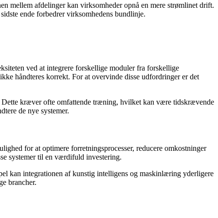
en mellem afdelinger kan virksomheder opnå en mere strømlinet drift.
i sidste ende forbedrer virksomhedens bundlinje.
iteten ved at integrere forskellige moduler fra forskellige
ke håndteres korrekt. For at overvinde disse udfordringer er det
. Dette kræver ofte omfattende træning, hvilket kan være tidskrævende
ndtere de nye systemer.
ulighed for at optimere forretningsprocesser, reducere omkostninger
e systemer til en værdifuld investering.
el kan integrationen af kunstig intelligens og maskinlæring yderligere
ge brancher.