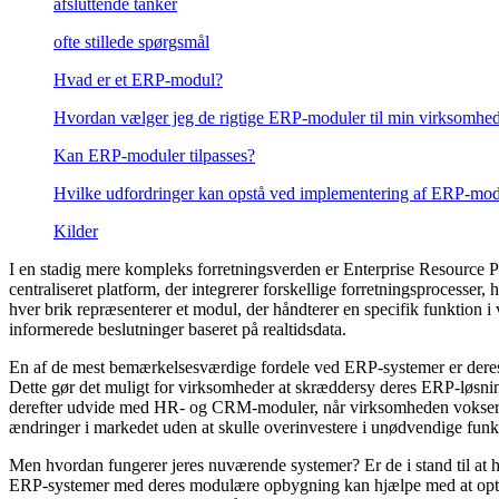
afsluttende tanker
ofte stillede spørgsmål
Hvad er et ERP-modul?
Hvordan vælger jeg de rigtige ERP-moduler til min virksomhe
Kan ERP-moduler tilpasses?
Hvilke udfordringer kan opstå ved implementering af ERP-mod
Kilder
I en stadig mere kompleks forretningsverden er Enterprise Resource P
centraliseret platform, der integrerer forskellige forretningsprocesser
hver brik repræsenterer et modul, der håndterer en specifik funktion 
informerede beslutninger baseret på realtidsdata.
En af de mest bemærkelsesværdige fordele ved ERP-systemer er deres mo
Dette gør det muligt for virksomheder at skræddersy deres ERP-løsni
derefter udvide med HR- og CRM-moduler, når virksomheden vokser
ændringer i markedet uden at skulle overinvestere i unødvendige funk
Men hvordan fungerer jeres nuværende systemer? Er de i stand til at h
ERP-systemer med deres modulære opbygning kan hjælpe med at optimere