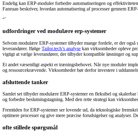
Endelig kan ERP-moduler forbedre automatiseringen og effektiviteten
Fanruan beskriver, hvordan automatisering af processer gennem ERP-mod
“`
udfordringer ved modulære erp-systemer
Selvom modulære ERP-systemer tilbyder mange fordele, er der også udfo
leverandører. Ifølge
Tailor.tech’s analyse
kan virksomheder opleve probl
vigtigt at vælge leverandører, der tilbyder kompatible løsninger og supp
Et andet væsentligt aspekt er træningsbehovet. Når nye moduler imple
og ressourcekrævende. Virksomheder bør derfor investere i uddannelses
afsluttende tanker
Samlet set tilbyder modulære ERP-systemer en fleksibel og skalerbar 
og forbedre beslutningstagning. Med den rette strategi kan virksomhed
Fremtiden for ERP-systemer ser lovende ud, da teknologiske fremskridt
optimere processer og give mere præcise forudsigelser og analyser. De
ofte stillede spørgsmål