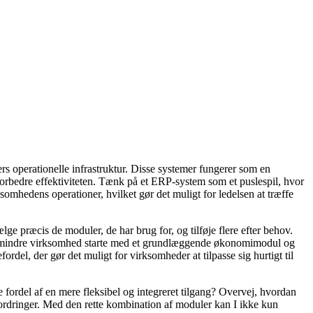
s operationelle infrastruktur. Disse systemer fungerer som en
g forbedre effektiviteten. Tænk på et ERP-system som et puslespil, hvor
omhedens operationer, hvilket gør det muligt for ledelsen at træffe
e præcis de moduler, de har brug for, og tilføje flere efter behov.
 en mindre virksomhed starte med et grundlæggende økonomimodul og
ordel, der gør det muligt for virksomheder at tilpasse sig hurtigt til
 fordel af en mere fleksibel og integreret tilgang? Overvej, hvordan
fordringer. Med den rette kombination af moduler kan I ikke kun