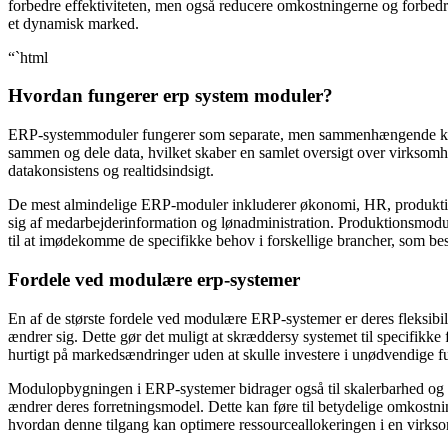
forbedre effektiviteten, men også reducere omkostningerne og forbedr
et dynamisk marked.
“`html
Hvordan fungerer erp system moduler?
ERP-systemmoduler fungerer som separate, men sammenhængende kompone
sammen og dele data, hvilket skaber en samlet oversigt over virksomhed
datakonsistens og realtidsindsigt.
De mest almindelige ERP-moduler inkluderer økonomi, HR, produkti
sig af medarbejderinformation og lønadministration. Produktionsmodu
til at imødekomme de specifikke behov i forskellige brancher, som besk
Fordele ved modulære erp-systemer
En af de største fordele ved modulære ERP-systemer er deres fleksibili
ændrer sig. Dette gør det muligt at skræddersy systemet til specifikk
hurtigt på markedsændringer uden at skulle investere i unødvendige f
Modulopbygningen i ERP-systemer bidrager også til skalerbarhed og om
ændrer deres forretningsmodel. Dette kan føre til betydelige omkostni
hvordan denne tilgang kan optimere ressourceallokeringen i en virks