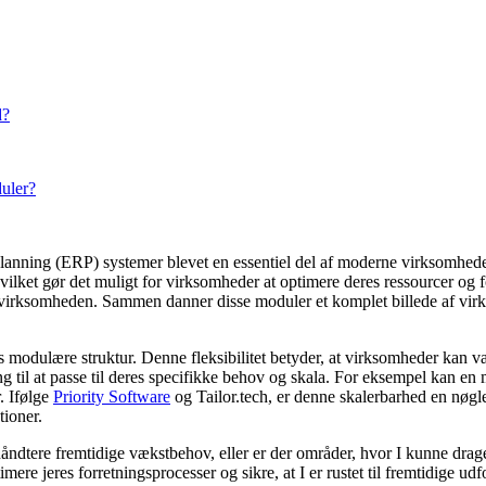
d?
uler?
lanning (ERP) systemer blevet en essentiel del af moderne virksomheder
, hvilket gør det muligt for virksomheder at optimere deres ressourcer o
i virksomheden. Sammen danner disse moduler et komplet billede af virks
dulære struktur. Denne fleksibilitet betyder, at virksomheder kan vælg
ng til at passe til deres specifikke behov og skala. For eksempel kan
. Ifølge
Priority Software
og Tailor.tech, er denne skalerbarhed en nøglef
tioner.
åndtere fremtidige vækstbehov, eller er der områder, hvor I kunne drage
 jeres forretningsprocesser og sikre, at I er rustet til fremtidige ud