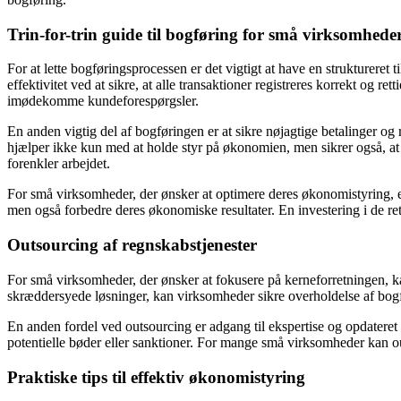
Trin-for-trin guide til bogføring for små virksomhede
For at lette bogføringsprocessen er det vigtigt at have en strukturer
effektivitet ved at sikre, at alle transaktioner registreres korrekt og re
imødekomme kundeforespørgsler.
En anden vigtig del af bogføringen er at sikre nøjagtige betalinger o
hjælper ikke kun med at holde styr på økonomien, men sikrer også, a
forenkler arbejdet.
For små virksomheder, der ønsker at optimere deres økonomistyring, er
men også forbedre deres økonomiske resultater. En investering i de r
Outsourcing af regnskabstjenester
For små virksomheder, der ønsker at fokusere på kerneforretningen, ka
skræddersyede løsninger, kan virksomheder sikre overholdelse af bogf
En anden fordel ved outsourcing er adgang til ekspertise og opdatere
potentielle bøder eller sanktioner. For mange små virksomheder kan 
Praktiske tips til effektiv økonomistyring