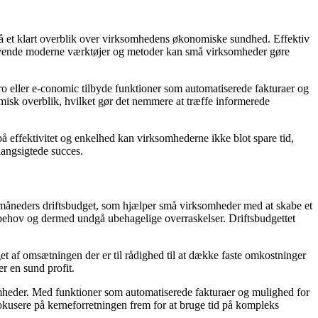
så et klart overblik over virksomhedens økonomiske sundhed. Effektiv
anvende moderne værktøjer og metoder kan små virksomheder gøre
 eller e-conomic tilbyde funktioner som automatiserede fakturaer og
misk overblik, hvilket gør det nemmere at træffe informerede
å effektivitet og enkelhed kan virksomhederne ikke blot spare tid,
langsigtede succes.
-måneders driftsbudget, som hjælper små virksomheder med at skabe et
ehov og dermed undgå ubehagelige overraskelser. Driftsbudgettet
get af omsætningen der er til rådighed til at dække faste omkostninger
r en sund profit.
omheder. Med funktioner som automatiserede fakturaer og mulighed for
fokusere på kerneforretningen frem for at bruge tid på kompleks