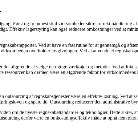
r
et tilgang. Først og fremmest skal virksomheder sikre korrekt håndtering
ttidigt. Effektiv lagerstyring kan også reducere omkostninger ved at minime
g regnskabsrapporter. Ved at have en fast rutine for at gennemgå og af
t virksomheden overholder lovgivningen. Ved at anvende et regnskabspr
 det afgørende at vælge de rigtige værktøjer og metoder. Ved at fokuser
ette ressourcer kan dermed være en afgørende faktor for virksomhedens 
n outsourcing af regnskabstjenester være en effektiv løsning. Ved at sa
øringsloven og spare tid. Outsourcing reducerer den administrative byr
t viden om de nyeste regnskabsstandarder og teknologier. Dette sikrer,
outsourcing derfor være en omkostningseffektiv måde at opnå nem økon