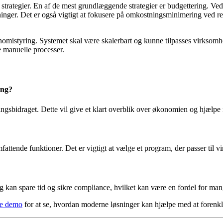
ategier. En af de mest grundlæggende strategier er budgettering. Ved at
ninger. Det er også vigtigt at fokusere på omkostningsminimering ved 
onomistyring. Systemet skal være skalerbart og kunne tilpasses virkso
e manuelle processer.
ing?
ningsbidraget. Dette vil give et klart overblik over økonomien og hjælpe
ttende funktioner. Det er vigtigt at vælge et program, der passer til 
g kan spare tid og sikre compliance, hvilket kan være en fordel for ma
ne demo
for at se, hvordan moderne løsninger kan hjælpe med at forenk