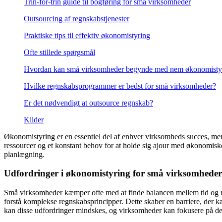
Trin-for-trin guide til bogføring for små virksomheder
Outsourcing af regnskabstjenester
Praktiske tips til effektiv økonomistyring
Ofte stillede spørgsmål
Hvordan kan små virksomheder begynde med nem økonomisty
Hvilke regnskabsprogrammer er bedst for små virksomheder?
Er det nødvendigt at outsource regnskab?
Kilder
Økonomistyring er en essentiel del af enhver virksomheds succes, me
ressourcer og et konstant behov for at holde sig ajour med økonomiske
planlægning.
Udfordringer i økonomistyring for små virksomheder
Små virksomheder kæmper ofte med at finde balancen mellem tid og re
forstå komplekse regnskabsprincipper. Dette skaber en barriere, der k
kan disse udfordringer mindskes, og virksomheder kan fokusere på de