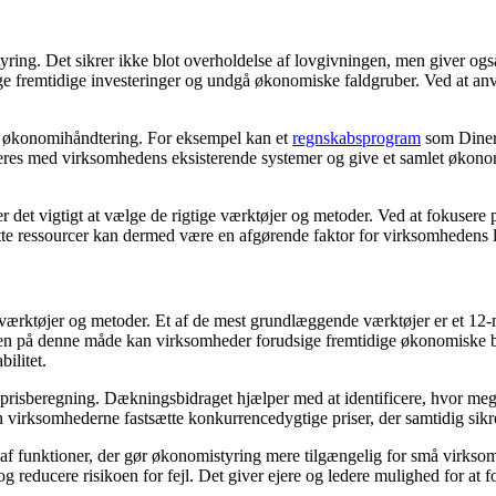
ring. Det sikrer ikke blot overholdelse af lovgivningen, men giver og
gge fremtidige investeringer og undgå økonomiske faldgruber. Ved at 
 økonomihåndtering. For eksempel kan et
regnskabsprogram
som Dinero
greres med virksomhedens eksisterende systemer og give et samlet økono
 det vigtigt at vælge de rigtige værktøjer og metoder. Ved at fokusere p
ette ressourcer kan dermed være en afgørende faktor for virksomhedens 
 værktøjer og metoder. Et af de mest grundlæggende værktøjer er et 12
en på denne måde kan virksomheder forudsige fremtidige økonomiske b
ilitet.
 og prisberegning. Dækningsbidraget hjælper med at identificere, hvor me
 virksomhederne fastsætte konkurrencedygtige priser, der samtidig sikre
e af funktioner, der gør økonomistyring mere tilgængelig for små virks
 reducere risikoen for fejl. Det giver ejere og ledere mulighed for at 