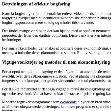
Betydningen af effektiv bogføring
Korrekt bogføring er fundamentalt for enhver virksomheds økonomisty
bogføring hjælper med at identificere økonomiske tendenser, planlæ
bogføringsprocessen mere smidig og mindre tidskrævende.
Der findes mange værktøjer, der kan hjælpe med at opnå en nemmere
rapporter, der letter den daglige bogføring. Disse værktøjer kan inte
beslutninger.
For små virksomheder, der ønsker at optimere deres økonomistyring, er
men også forbedre deres økonomiske resultater. En investering i de r
Vigtige værktøjer og metoder til nem økonomistyring
For at opnå nem økonomistyring er det afgørende at anvende de rette
overblik over deres økonomiske situation. Ved at planlægge økonomi
fungerer som et kompas, der guider virksomheden mod økonomisk stab
For at sikre rentabilitet er det også vigtigt at forstå dækningsbidrag
og skabe overskud. Ved at have en klar forståelse af prisberegning kan
Moderne regnskabsprogrammer som
e-conomic
tilbyder en bred vift
at håndtere ubegrænsede posteringer, kan disse programmer spare tid og
bogføring.