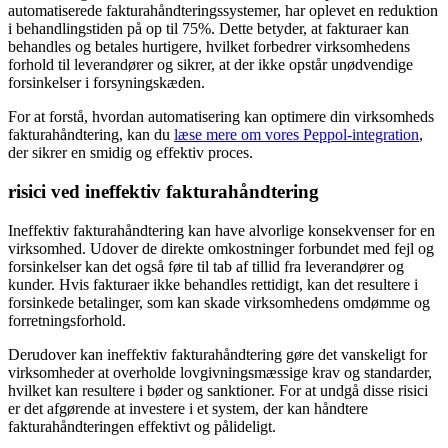
automatiserede fakturahåndteringssystemer, har oplevet en reduktion
i behandlingstiden på op til 75%. Dette betyder, at fakturaer kan
behandles og betales hurtigere, hvilket forbedrer virksomhedens
forhold til leverandører og sikrer, at der ikke opstår unødvendige
forsinkelser i forsyningskæden.
For at forstå, hvordan automatisering kan optimere din virksomheds
fakturahåndtering, kan du
læse mere om vores Peppol-integration
,
der sikrer en smidig og effektiv proces.
risici ved ineffektiv fakturahåndtering
Ineffektiv fakturahåndtering kan have alvorlige konsekvenser for en
virksomhed. Udover de direkte omkostninger forbundet med fejl og
forsinkelser kan det også føre til tab af tillid fra leverandører og
kunder. Hvis fakturaer ikke behandles rettidigt, kan det resultere i
forsinkede betalinger, som kan skade virksomhedens omdømme og
forretningsforhold.
Derudover kan ineffektiv fakturahåndtering gøre det vanskeligt for
virksomheder at overholde lovgivningsmæssige krav og standarder,
hvilket kan resultere i bøder og sanktioner. For at undgå disse risici
er det afgørende at investere i et system, der kan håndtere
fakturahåndteringen effektivt og pålideligt.