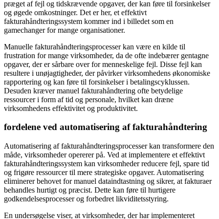
præget af fejl og tidskrævende opgaver, der kan føre til forsinkelser
Partnermulighed
og øgede omkostninger. Det er her, et effektivt
E-faktura
fakturahåndteringssystem kommer ind i billedet som en
gamechanger for mange organisationer.
Digiflow
Manuelle fakturahåndteringsprocesser kan være en kilde til
Rådgivning
frustration for mange virksomheder, da de ofte indebærer gentagne
Systemer
opgaver, der er sårbare over for menneskelige fejl. Disse fejl kan
resultere i unøjagtigheder, der påvirker virksomhedens økonomiske
Tilskud
rapportering og kan føre til forsinkelser i betalingscyklussen.
E-faktura
Desuden kræver manuel fakturahåndtering ofte betydelige
ressourcer i form af tid og personale, hvilket kan dræne
Complianceguide 2025
virksomhedens effektivitet og produktivitet.
Paperflow AI bilagscan
fordelene ved automatisering af fakturahåndtering
Se Paperflow
Automatisering af fakturahåndteringsprocesser kan transformere den
måde, virksomheder opererer på. Ved at implementere et effektivt
fakturahåndteringssystem kan virksomheder reducere fejl, spare tid
og frigøre ressourcer til mere strategiske opgaver. Automatisering
eliminerer behovet for manuel dataindtastning og sikrer, at fakturaer
behandles hurtigt og præcist. Dette kan føre til hurtigere
godkendelsesprocesser og forbedret likviditetsstyring.
En undersøgelse viser, at virksomheder, der har implementeret