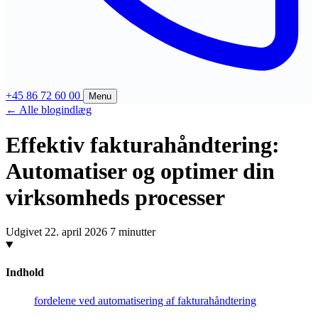
+45 86 72 60 00
Menu
← Alle blogindlæg
Produkter
Effektiv fakturahåndtering:
Compliance
Automatiser og optimer din
Support
Bliv compliant
virksomheds processer
FAQ
Virksomheder
Digisense
Kontakt
Revisorer
Historie
Udgivet 22. april 2026
7 minutter
Fjernsupport (Mac)
EV-IS
Blog
Fjernsupport (PC)
Foreninger
Presse
Digiflow login
Indhold
Vis 4 mere
Job
Compliance Portal login
E-faktura infrastruktur
fordelene ved automatisering af fakturahåndtering
Kontakt os
Priser
Vælg løsning