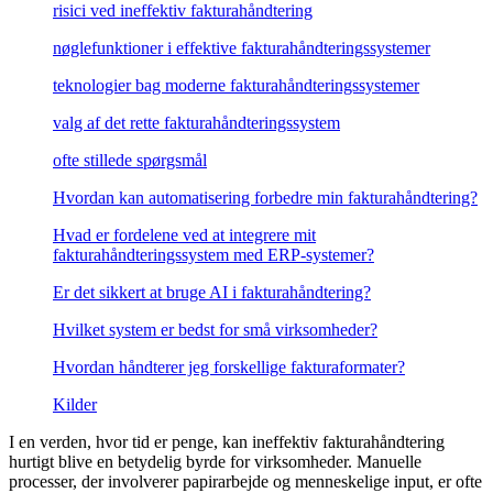
risici ved ineffektiv fakturahåndtering
Øvrige Downloads
Om løsninger
nøglefunktioner i effektive fakturahåndteringssystemer
Viden om e-faktura
FAQ
teknologier bag moderne fakturahåndteringssystemer
Vejledning til API
valg af det rette fakturahåndteringssystem
E-invoice
(EN)
ofte stillede spørgsmål
Mastering KSeF
Hvordan kan automatisering forbedre min fakturahåndtering?
KSeF Partner
KSeF Report
Hvad er fordelene ved at integrere mit
fakturahåndteringssystem med ERP-systemer?
Godkendelsesflow Digiflow
Er det sikkert at bruge AI i fakturahåndtering?
Om Digiflow
Digiflow til Business Central
Hvilket system er bedst for små virksomheder?
Til e-conomic
Hvordan håndterer jeg forskellige fakturaformater?
Til skoler
Kilder
Til Helios
I en verden, hvor tid er penge, kan ineffektiv fakturahåndtering
Vis 4 mere
hurtigt blive en betydelig byrde for virksomheder. Manuelle
processer, der involverer papirarbejde og menneskelige input, er ofte
Til Business Central