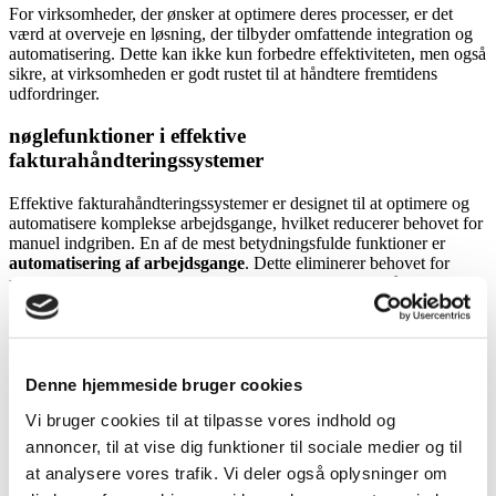
For virksomheder, der ønsker at optimere deres processer, er det
værd at overveje en løsning, der tilbyder omfattende integration og
automatisering. Dette kan ikke kun forbedre effektiviteten, men også
sikre, at virksomheden er godt rustet til at håndtere fremtidens
udfordringer.
nøglefunktioner i effektive
fakturahåndteringssystemer
Effektive fakturahåndteringssystemer er designet til at optimere og
automatisere komplekse arbejdsgange, hvilket reducerer behovet for
manuel indgriben. En af de mest betydningsfulde funktioner er
automatisering af arbejdsgange
. Dette eliminerer behovet for
manuel dataindtastning og sparer tid, som kan bruges på mere
strategiske opgaver. For eksempel tilbyder både Pleo og Digisense
A/S løsninger, der strømliner fakturahåndteringen ved at
automatisere rutineopgaver.
Et andet centralt element i et effektivt system er
godkendelsesflows
.
Denne hjemmeside bruger cookies
Disse strukturerede processer sikrer, at fakturaer bevæger sig smidigt
Vi bruger cookies til at tilpasse vores indhold og
fra modtagelse til betaling uden unødvendige forsinkelser. ZeBon og
Digisense A/S er kendt for deres avancerede godkendelsesflows, der
annoncer, til at vise dig funktioner til sociale medier og til
sikrer, at alle trin i processen er gennemsigtige og kontrollerbare.
at analysere vores trafik. Vi deler også oplysninger om
Læs mere om vores
godkendelsesflow
for at se, hvordan det kan