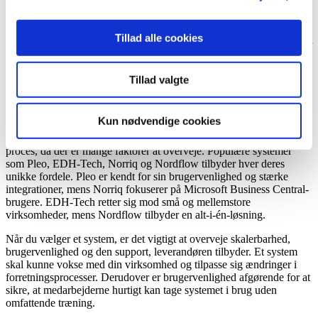
Endelig er
format-kompatibilitet
en kritisk faktor for mange
virksomheder, der håndterer fakturaer i forskellige formater som
Tillad alle cookies
PDF, XML, OIO og PEPPOL. Digisense A/S tilbyder løsninger, der
kan håndtere disse forskellige formater uden problemer. For mere
information om, hvordan vi kan hjælpe med at sikre kompatibilitet
Tillad valgte
på tværs af formater, kan du
læse om vores e-faktura løsninger
.
valg af det rette fakturahåndteringssystem
Kun nødvendige cookies
At vælge det rette fakturahåndteringssystem kan være en kompleks
proces, da der er mange faktorer at overveje. Populære systemer
som Pleo, EDH-Tech, Norriq og Nordflow tilbyder hver deres
unikke fordele. Pleo er kendt for sin brugervenlighed og stærke
integrationer, mens Norriq fokuserer på Microsoft Business Central-
brugere. EDH-Tech retter sig mod små og mellemstore
virksomheder, mens Nordflow tilbyder en alt-i-én-løsning.
Når du vælger et system, er det vigtigt at overveje skalerbarhed,
brugervenlighed og den support, leverandøren tilbyder. Et system
skal kunne vokse med din virksomhed og tilpasse sig ændringer i
forretningsprocesser. Derudover er brugervenlighed afgørende for at
sikre, at medarbejderne hurtigt kan tage systemet i brug uden
omfattende træning.