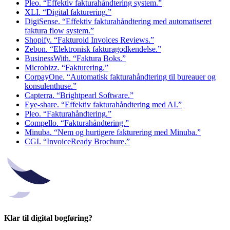
Pleo. “Effektiv fakturahåndtering system.”
XLI. “Digital fakturering.”
DigiSense. “Effektiv fakturahåndtering med automatiseret
faktura flow system.”
Shopify. “Fakturoid Invoices Reviews.”
Zebon. “Elektronisk fakturagodkendelse.”
BusinessWith. “Faktura Boks.”
Microbizz. “Fakturering.”
CorpayOne. “Automatisk fakturahåndtering til bureauer og
konsulenthuse.”
Capterra. “Brightpearl Software.”
Eye-share. “Effektiv fakturahåndtering med AI.”
Pleo. “Fakturahåndtering.”
Compello. “Fakturahåndtering.”
Minuba. “Nem og hurtigere fakturering med Minuba.”
CGI. “InvoiceReady Brochure.”
Klar til digital bogføring?