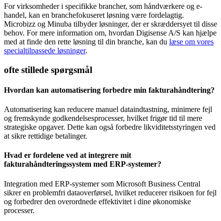
For virksomheder i specifikke brancher, som håndværkere og e-
handel, kan en branchefokuseret løsning være fordelagtig.
Microbizz og Minuba tilbyder løsninger, der er skræddersyet til disse
behov. For mere information om, hvordan Digisense A/S kan hjælpe
med at finde den rette løsning til din branche, kan du
læse om vores
specialtilpassede løsninger
.
ofte stillede spørgsmål
Hvordan kan automatisering forbedre min fakturahåndtering?
Automatisering kan reducere manuel dataindtastning, minimere fejl
og fremskynde godkendelsesprocesser, hvilket frigør tid til mere
strategiske opgaver. Dette kan også forbedre likviditetsstyringen ved
at sikre rettidige betalinger.
Hvad er fordelene ved at integrere mit
fakturahåndteringssystem med ERP-systemer?
Integration med ERP-systemer som Microsoft Business Central
sikrer en problemfri dataoverførsel, hvilket reducerer risikoen for fejl
og forbedrer den overordnede effektivitet i dine økonomiske
processer.